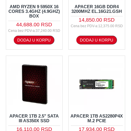
AMD RYZEN 9 5950X 16
APACER 16GB DDR4
CORES 3.4GHZ (4.9GHZ)
3200MHZ EL.16G21.GSH
BOX
14,850.00 RSD
44,688.00 RSD
Cena bez PDV-a:12,375.00 RSD
Cena bez PDV-a:37,240.00 RSD
DODAJ U KORPU
DODAJ U KORPU
APACER 1TB 2.5" SATA
APACER 1TB AS2280P4X
III AS350X SSD
M.2 PCIE
16,110.00 RSD
17,934.00 RSD