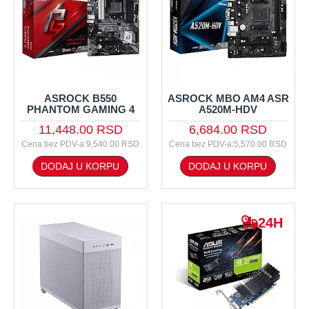
ASROCK B550
ASROCK MBO AM4 ASR
PHANTOM GAMING 4
A520M-HDV
11,448.00 RSD
6,684.00 RSD
Cena bez PDV-a:9,540.00 RSD
Cena bez PDV-a:5,570.00 RSD
DODAJ U KORPU
DODAJ U KORPU
24H