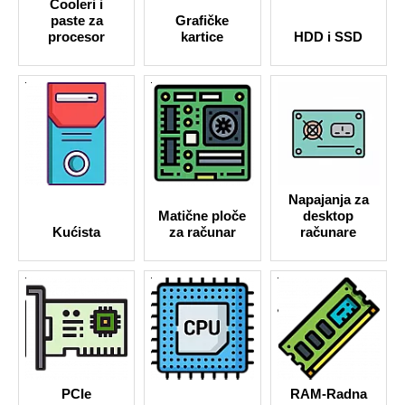
Cooleri i
paste za
Grafičke
procesor
kartice
HDD i SSD
Napajanja za
Matične ploče
desktop
Kućista
za računar
računare
PCIe
RAM-Radna