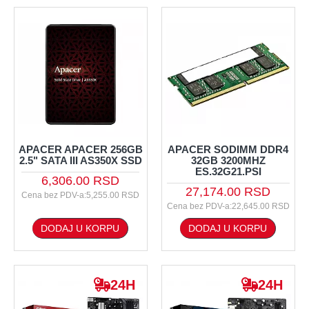
APACER APACER 256GB
APACER SODIMM DDR4
2.5" SATA III AS350X SSD
32GB 3200MHZ
ES.32G21.PSI
6,306.00 RSD
27,174.00 RSD
Cena bez PDV-a:5,255.00 RSD
Cena bez PDV-a:22,645.00 RSD
DODAJ U KORPU
DODAJ U KORPU
24H
24H