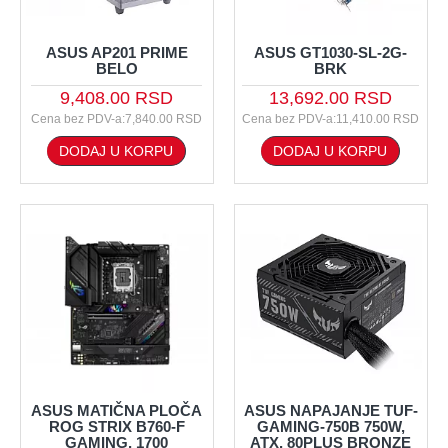
ASUS AP201 PRIME
ASUS GT1030-SL-2G-
BELO
BRK
9,408.00 RSD
13,692.00 RSD
Cena bez PDV-a:7,840.00 RSD
Cena bez PDV-a:11,410.00 RSD
DODAJ U KORPU
DODAJ U KORPU
ASUS MATIČNA PLOČA
ASUS NAPAJANJE TUF-
ROG STRIX B760-F
GAMING-750B 750W,
GAMING, 1700
ATX, 80PLUS BRONZE