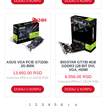
DODAJ U KORPU
DODAJ U KORPU
24H
ASUS VGA PCIE GT1030-
BIOSTAR GT730 4GB
2G-BRK
GDDR3 128 BIT DVI,
VGA, HDMI
13,692.00 RSD
8,556.00 RSD
Cena bez PDV-a:11,410.00 RSD
Cena bez PDV-a:7,130.00 RSD
DODAJ U KORPU
DODAJ U KORPU
1
2
3
4
5
6